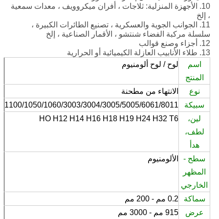
10. الأجهزة المنزلية: ثلاجات ، أفران ميكروويف ، معدات سمعية
، إلخ
11. الجوانب الجوية والعسكرية ، تصنيع الطائرات الكبيرة ،
سلسلة مركبة الفضاء شنتشو ، الأقمار الصناعية ، إلخ
12. أجزاء وصنع قوالب
13. طلاء الأنابيب العازلة الكيميائية أو الحرارية
اسم
لوح / لوح ألومنيوم
المنتج
نوع
الانتهاء من مطحنة
سبيكة
1100/1050/1060/3003/3004/3005/5005/6061/8011
لين،
HO H12 H14 H16 H18 H19 H24 H32 T6
لطف،
هدأ
سطح -
الألومنيوم
المظهر
الخارجي
سماكة
0.2 مم - 200 مم
عرض
915 مم - 3000 مم