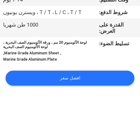
شروط الدفع:
T / T ، L / C ، T / T ، ويسترن يونيون
اتصل
بنا
القدرة على
1000 طن شهريا
العرض:
تسليط الضوء:
لوحة الألومنيوم 20 مم ، ورقة الألومنيوم الصف البحرية ،
اطلب
لوحة الألومنيوم الصف البحرية
,
,
Marine Grade Aluminum Sheet
اقتباس
Marine Grade Aluminum Plate
خريطة
افضل سعر
الموقع
PRIVACY
POLICY