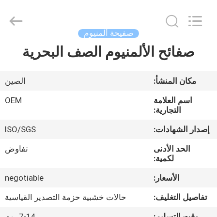
Silk
Road
Enterprise
Management
Services
صفيحة ألمنيوم
Co.,LTD.
All
Rights
صفائح الألمنيوم الصف البحرية
الصفحة
Reserved.
الرئيسية
مكان المنشأ:
الصين
منتجات
اسم العلامة
OEM
التجارية:
معلومات
إصدار الشهادات:
ISO/SGS
عنا
الحد الأدنى
تفاوض
لكمية:
جولة
الأسعار:
negotiable
في
تفاصيل التغليف:
حالات خشبية حزمة التصدير القياسية
المعمل
وقت التسليم:
7-14 يوم