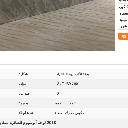
قياسية
 يوم
T / T ، L / ، ويسترن
يونيون
ورقة الألومنيوم الطائرات
شكل:
YS / T 439-2001
مواد:
T6
ميزات:
3 مم ~ 260 مم
بحجم:
مكبس محرك الفضاء
أشابة أم لا:
2018 لوحة ألومنيوم للطائرة
صفائح
,