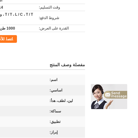
ال
وقت التسليم:
7-14
 C ، T / T
شروط الدفع:
القدرة على العرض:
1000 طن شهريا
ﺎﺘﺼﻟ ﺍﻶﻧ
مفصلة وصف المنتج
اسم:
اساسي:
لين، لطف، هدأ:
سماكة:
تطبيق:
إبراز: