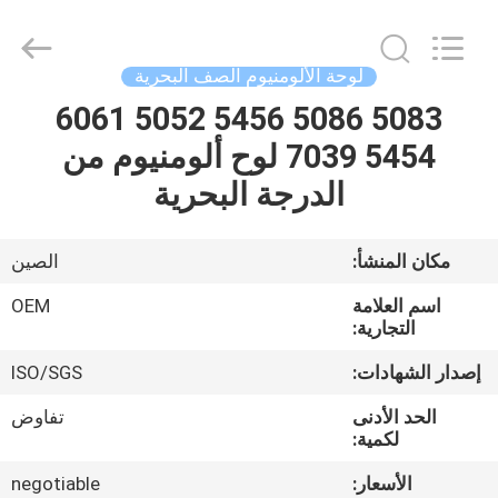
Silk
Road
Enterprise
Management
Services
لوحة الألومنيوم الصف البحرية
Co.,LTD.
All
Rights
5083 5086 5456 5052 6061
الصفحة
Reserved.
5454 7039 لوح ألومنيوم من
الرئيسية
الدرجة البحرية
منتجات
مكان المنشأ:
الصين
معلومات
اسم العلامة
OEM
عنا
التجارية:
إصدار الشهادات:
ISO/SGS
جولة
الحد الأدنى
تفاوض
في
لكمية:
المعمل
الأسعار:
negotiable