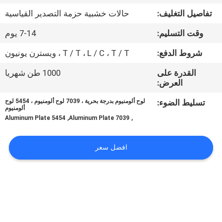
تفاصيل التغليف:
حالات خشبية حزمة التصدير القياسية
اتصل
وقت التسليم:
7-14 يوم
بنا
شروط الدفع:
T / T ، L / C ، T / T ، ويسترن يونيون
اطلب
القدرة على
1000 طن شهريا
العرض:
اقتباس
تسليط الضوء:
لوح ألومنيوم بدرجة بحرية ، 7039 لوح ألومنيوم ، 5454 لوح
ألومنيوم
,
,
خريطة
5454 Aluminum Plate
7039 Aluminum Plate
الموقع
افضل سعر
PRIVACY
POLICY