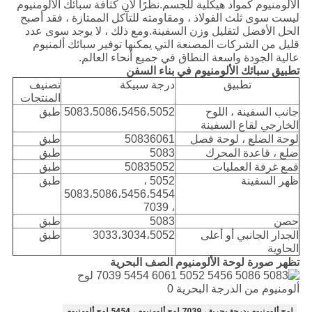
الألومنيوم كمواد هيكلية للجسم.نظرًا لأن كثافة سبائك الألومنيوم
ليست سوى ثلث الفولاذ ، ومقاومته للتآكل الممتازة ، فقد أصبح
الحل الأفضل لتقليل وزن السفينة.ومع ذلك ، لا يوجد سوى عدد
قليل من الشركات المصنعة التي يمكنها توفير سبائك ألمنيوم
عالية الجودة واسعة النطاق في جميع أنحاء العالم.
تطبيق سبائك الألومنيوم في بناء السفن
تطبيق
درجة سبيكة
تصنيف
المنتجات
جانب السفينة ، اللوح
5083،5086،5456،5052
طبق
الخارجي لقاع السفينة
لوحة الضلع ، لوحة فصل
50836061
طبق
ضلع ، قاعدة المحرك
5083
طبق
قمع غرفة العمليات
50835052
طبق
ظهر السفينة
5052 ،
طبق
5083،5086،5456،5454
، 7039
حصن
5083
طبق
الجدار الجانبي أو أعلى
3033،3034،5052
طبق
الحاوية
تظهر صورة لوحة الألومنيوم الصف البحرية
لوح ألومنيوم بدرجة بحرية ، 7039 لوح ألومنيوم ، 5454 لوح ألومنيوم