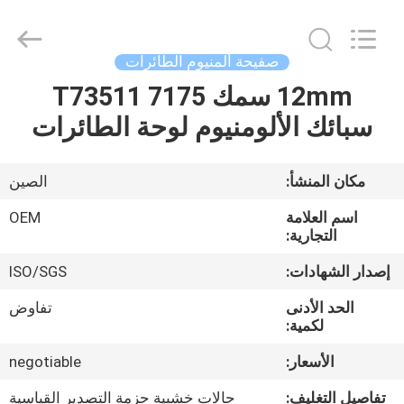
Silk
Road
Enterprise
Management
Services
صفيحة ألمنيوم الطائرات
Co.,Ltd..
All
Rights
12mm سمك 7175 T73511
الصفحة
Reserved.
سبائك الألومنيوم لوحة الطائرات
الرئيسية
منتجات
مكان المنشأ:
الصين
اسم العلامة
OEM
معلومات
التجارية:
عنا
إصدار الشهادات:
ISO/SGS
الحد الأدنى
تفاوض
جولة
لكمية:
في
الأسعار:
negotiable
المعمل
تفاصيل التغليف:
حالات خشبية حزمة التصدير القياسية