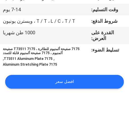
وقت التسليم:
7-14 يوم
اتصل
شروط الدفع:
T / T ، L / C ، T / T ، ويسترن يونيون
بنا
القدرة على
1000 طن شهريا
العرض:
اطلب
تسليط الضوء:
7175 صفيحة ألمنيوم للطائرة ، 7175 T73511 صفيحة
اقتباس
ألمنيوم ، 7175 صفيحة ألمنيوم قابلة للتمدد
,
,
7175 T73511 Aluminum Plate
7175 Aluminum Stretching Plate
خريطة
الموقع
افضل سعر
PRIVACY
POLICY