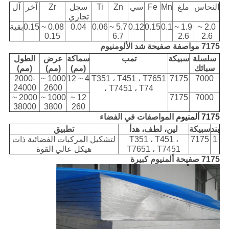
النحاس
ملغ
Mn
Fe
سي
Zn
Ti
سجل
Zr
آخر
آل
تجاري
2.0 ~
1.9 ~
0.1
0.15
0.12
5.7 ~
0.06
0.04
0.08 ~
0.15
بقية
0.15
6.7
2.6
2.6
7175 مواصفة صفيحة شد الألومنيوم
سلسلة
سبيكة
تمب
سماكة
عرض
الطول
سبائك
(مم)
(مم)
(مم)
2000-
1000 ~
4 ~ 12
T351 ، T451 ، T7651
7175
7000
24000
2600
، T7451 ، T74
2000 ~
1000 ~
12 ~
7175
7000
38000
3800
260
7175 ألمنيوم
المواصفات في الفضاء
بند
سبيكة
لين، لطف، هدأ
تطبيق
1
7175
T351 ، T451 ،
لتشكيل المركبات الفضائية ذات
T7651 ، T7451
هيكل عالي القوة
7175 صفيحة ألمنيوم كبيرة